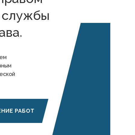
 службы
ава.
ием
чным
еской
ЕНИЕ РАБОТ