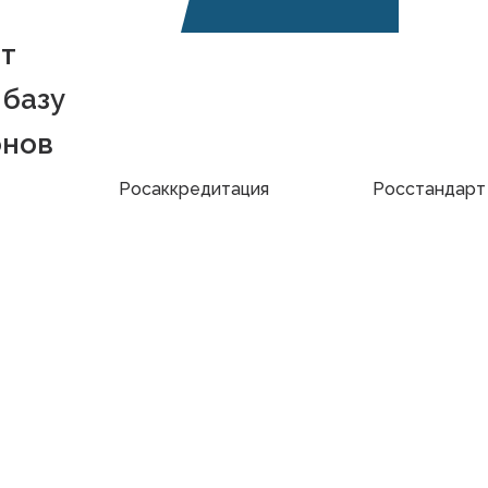
т
базу
онов
Росаккредитация
Росстандарт